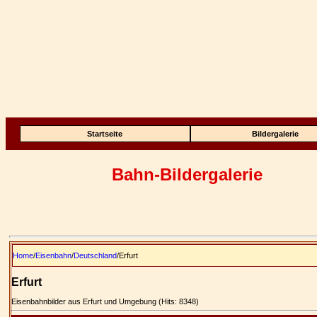
Startseite
Bildergalerie
Bahn-Bildergalerie
Home
/
Eisenbahn
/
Deutschland
/Erfurt
Erfurt
Eisenbahnbilder aus Erfurt und Umgebung (Hits: 8348)