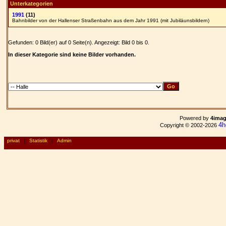
Unterkategorien
1991
(11)
Bahnbilder von der Hallenser Straßenbahn aus dem Jahr 1991 (mit Jubiläunsbildern)
Gefunden: 0 Bild(er) auf 0 Seite(n). Angezeigt: Bild 0 bis 0.
In dieser Kategorie sind keine Bilder vorhanden.
Powered by
4ima
4h
Copyright © 2002-2026
privat
|
Statistik
|
Admin