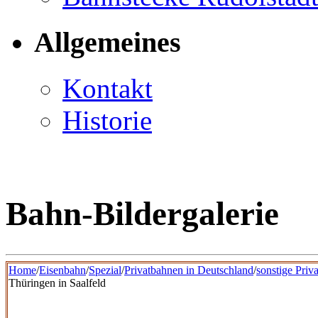
Allgemeines
Kontakt
Historie
Bahn-Bildergalerie
Home
/
Eisenbahn
/
Spezial
/
Privatbahnen in Deutschland
/
sonstige Priv
Thüringen in Saalfeld