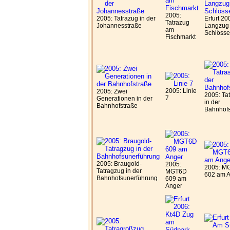
2005:
2005: Tatrazug in der
Erfurt 20
Tatrazug
Johannesstraße
Langzug 
am
Schlösse
Fischmarkt
2005: Linie
2005: Zwei
2005: Ta
7
Generationen in der
in der
Bahnhofstraße
Bahnhofs
2005: Braugold-
2005:
2005: M
Tatragzug in der
MGT6D
602 am 
Bahnhofsunerführung
609 am
Anger