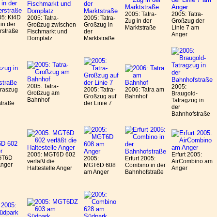
2005: Tatra-
2005: Tatra-
05: Kt4D
2005: Tatra-
2005: Tatra-
Zug in der
Großzug der
in der
Großzug zwischen
Großzug in
Marktstraße
Linie 7 am
rstraße
Fischmarkt und
der
Anger
Domplatz
Marktstraße
2005: Tatra-
2005:
traszug
2005: Tatra-
2006: Tatra am
Großzug am
Braugold-
Großzug auf
Bahnhof
Bahnhof
Tatragzug in
traße
der Linie 7
der
Bahnhofstraße
2005: MGT6D 602
Erfurt 2005:
GT6D
2005:
Erfurt 2005:
verläßt die
AirCombino am
Anger
MGT6D 608
Combino in der
Haltestelle Anger
Anger
am Anger
Bahnhofstraße