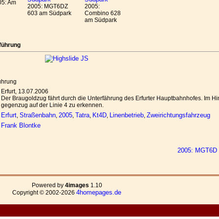
05: Am
2005: MGT6DZ
2005:
603 am Südpark
Combino 628
am Südpark
führung
ührung
Erfurt, 13.07.2006
Der Braugoldzug fährt durch die Unterfährung des Erfurter Hauptbahnhofes. Im Hin
gegenzug auf der Linie 4 zu erkennen.
Erfurt
Straßenbahn
2005
Tatra
Kt4D
Linenbetrieb
Zweirichtungsfahrzeug
,
,
,
,
,
,
Frank Blontke
2005: MGT6D 
Powered by
4images
1.10
4homepages.de
Copyright © 2002-2026