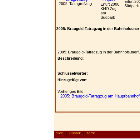
Erfurt 20
2005: Tatragroßzug
Erfurt 2006:
Südpark
Kt4D Zug
am
Südpark
2005: Braugold-Tatragzug in der Bahnhofsuner
2005: Braugold-Tatragzug in der Bahnhofsunerf
Beschreibung:
Schlüsselwörter:
Hinzugefügt von:
Vorheriges Bild:
2005: Braugold-Tatragzug am Hauptbahnhof
privat
|
Statistik
|
Admin