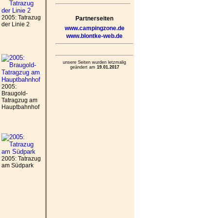
2005: Tatrazug
Partnerseiten
der Linie 2
www.campingzone.de
www.blontke-web.de
unsere Seiten wurden letzmalig
geändert am
19.01.2017
2005:
Braugold-
Tatragzug am
Hauptbahnhof
2005: Tatrazug
am Südpark