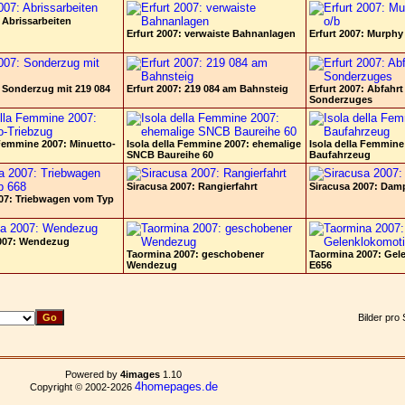
: Abrissarbeiten
Erfurt 2007: verwaiste Bahnanlagen
Erfurt 2007: Murphy 
: Sonderzug mit 219 084
Erfurt 2007: 219 084 am Bahnsteig
Erfurt 2007: Abfahrt
Sonderzuges
 Femmine 2007: Minuetto-
Isola della Femmine 2007: ehemalige
Isola della Femmine
SNCB Baureihe 60
Baufahrzeug
Siracusa 2007: Rangierfahrt
Siracusa 2007: Dam
007: Triebwagen vom Typ
007: Wendezug
Taormina 2007: geschobener
Taormina 2007: Gel
Wendezug
E656
Bilder pro 
Powered by
4images
1.10
4homepages.de
Copyright © 2002-2026