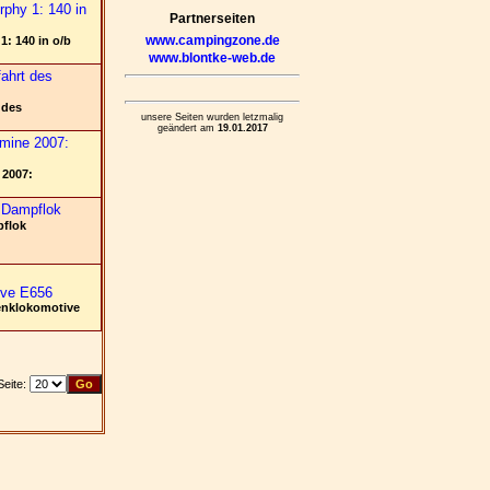
Partnerseiten
www.campingzone.de
1: 140 in o/b
www.blontke-web.de
 des
unsere Seiten wurden letzmalig
geändert am
19.01.2017
 2007:
pflok
enklokomotive
Seite: