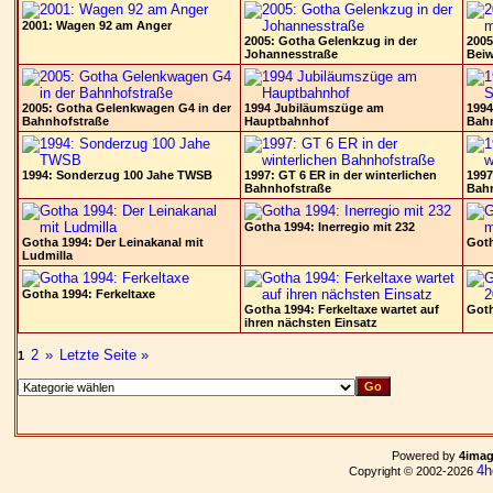
2001: Wagen 92 am Anger
2005: Gotha Gelenkzug in der
2005
Johannesstraße
Bei
2005: Gotha Gelenkwagen G4 in der
1994 Jubiläumszüge am
1994
Bahnhofstraße
Hauptbahnhof
Bah
1994: Sonderzug 100 Jahe TWSB
1997: GT 6 ER in der winterlichen
1997
Bahnhofstraße
Bah
Gotha 1994: Inerregio mit 232
Gotha 1994: Der Leinakanal mit
Goth
Ludmilla
Gotha 1994: Ferkeltaxe
Gotha 1994: Ferkeltaxe wartet auf
Goth
ihren nächsten Einsatz
2
»
Letzte Seite »
1
Powered by
4ima
4h
Copyright © 2002-2026