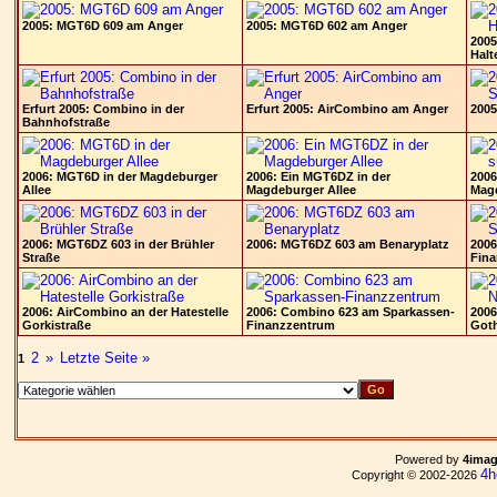
2005: MGT6D 609 am Anger
2005: MGT6D 602 am Anger
2005
Halt
Erfurt 2005: Combino in der
Erfurt 2005: AirCombino am Anger
200
Bahnhofstraße
2006: MGT6D in der Magdeburger
2006: Ein MGT6DZ in der
2006
Allee
Magdeburger Allee
Magd
2006: MGT6DZ 603 in der Brühler
2006: MGT6DZ 603 am Benaryplatz
2006
Straße
Fin
2006: AirCombino an der Hatestelle
2006: Combino 623 am Sparkassen-
2006
Gorkistraße
Finanzzentrum
Goth
2
»
Letzte Seite »
1
Powered by
4ima
4h
Copyright © 2002-2026