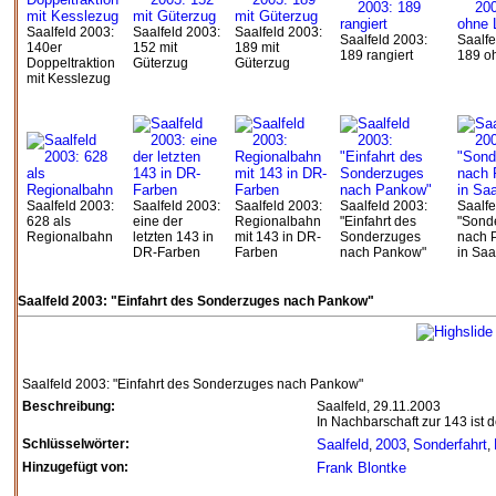
Saalfeld 2003:
Saalfeld 2003:
Saalfeld 2003:
Saalfeld 2003:
Saalfe
140er
152 mit
189 mit
189 rangiert
189 o
Doppeltraktion
Güterzug
Güterzug
mit Kesslezug
Saalfeld 2003:
Saalfeld 2003:
Saalfeld 2003:
Saalfeld 2003:
Saalfe
628 als
eine der
Regionalbahn
"Einfahrt des
"Sond
Regionalbahn
letzten 143 in
mit 143 in DR-
Sonderzuges
nach 
DR-Farben
Farben
nach Pankow"
in Saa
Saalfeld 2003: "Einfahrt des Sonderzuges nach Pankow"
Saalfeld 2003: "Einfahrt des Sonderzuges nach Pankow"
Beschreibung:
Saalfeld, 29.11.2003
In Nachbarschaft zur 143 ist
Schlüsselwörter:
Saalfeld
2003
Sonderfahrt
,
,
,
Hinzugefügt von:
Frank Blontke