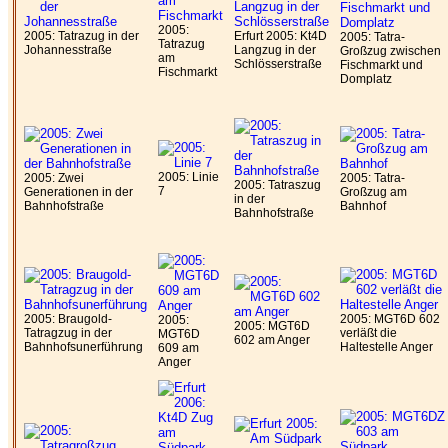
2005:
2005: Tatrazug in der
Erfurt 2005: Kt4D
2005: Tatra-
Tatrazug
Johannesstraße
Langzug in der
Großzug zwischen
am
Schlösserstraße
Fischmarkt und
Fischmarkt
Domplatz
2005: Linie
2005: Zwei
2005: Tatra-
2005: Tatraszug
7
Generationen in der
Großzug am
in der
Bahnhofstraße
Bahnhof
Bahnhofstraße
2005: Braugold-
2005: MGT6D 602
2005:
2005: MGT6D
Tatragzug in der
verläßt die
MGT6D
602 am Anger
Bahnhofsunerführung
Haltestelle Anger
609 am
Anger