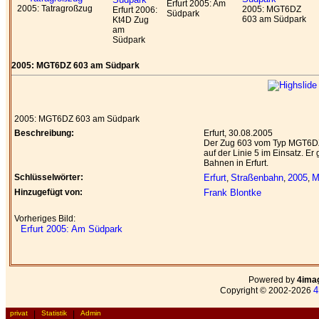
Erfurt 2005: Am
2005: Tatragroßzug
2005: MGT6DZ
Erfurt 2006:
Südpark
603 am Südpark
Kt4D Zug
am
Südpark
2005: MGT6DZ 603 am Südpark
2005: MGT6DZ 603 am Südpark
Beschreibung:
Erfurt, 30.08.2005
Der Zug 603 vom Typ MGT6DZ,
auf der Linie 5 im Einsatz. E
Bahnen in Erfurt.
Schlüsselwörter:
Erfurt
Straßenbahn
2005
M
,
,
,
Hinzugefügt von:
Frank Blontke
Vorheriges Bild:
Erfurt 2005: Am Südpark
Powered by
4ima
4
Copyright © 2002-2026
privat
|
Statistik
|
Admin