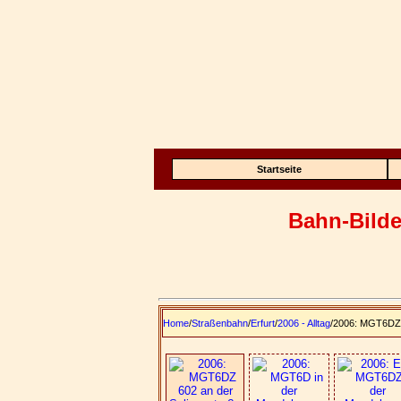
Startseite
Bahn-Bilde
Home
/
Straßenbahn
/
Erfurt
/
2006 - Alltag
/2006: MGT6DZ 