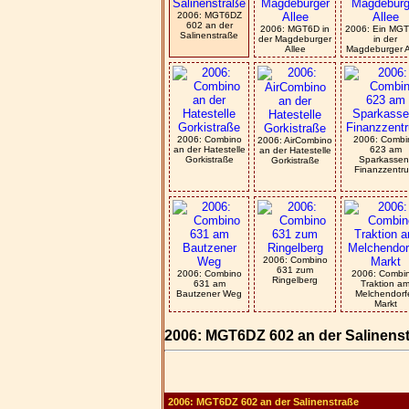
2006: MGT6DZ
602 an der
2006: MGT6D in
2006: Ein MG
Salinenstraße
der Magdeburger
in der
Allee
Magdeburger A
2006: Combino
2006: Combi
2006: AirCombino
an der Hatestelle
623 am
an der Hatestelle
Gorkistraße
Sparkassen
Gorkistraße
Finanzzentr
2006: Combino
631 zum
2006: Combino
2006: Combi
Ringelberg
631 am
Traktion a
Bautzener Weg
Melchendorf
Markt
2006: MGT6DZ 602 an der Salinens
2006: MGT6DZ 602 an der Salinenstraße