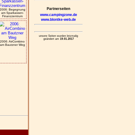
Partnerseiten
2006: Begegnung
am Sparkassen-
www.campingzone.de
Finanzzentrum
www.blontke-web.de
unsere Seiten wurden letzmalig
geändert am
19.01.2017
2006: AirCombino
am Bautzner Weg