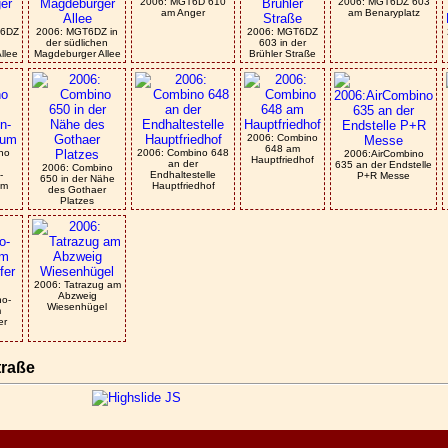
2006: MGT6D 610
2006: MGT6DZ 603
am Anger
am Benaryplatz
T6DZ
2006: MGT6DZ in
2006: MGT6DZ
der südlichen
603 in der
llee
Magdeburger Allee
Brühler Straße
2006: Combino
648 am
no
2006: Combino 648
2006:AirCombino
Hauptfriedhof
an der
635 an der Endstelle
2006: Combino
-
Endhaltestelle
P+R Messe
650 in der Nähe
um
Hauptfriedhof
des Gothaer
Platzes
2006: Tatrazug am
Abzweig
no-
Wiesenhügel
m
er
traße