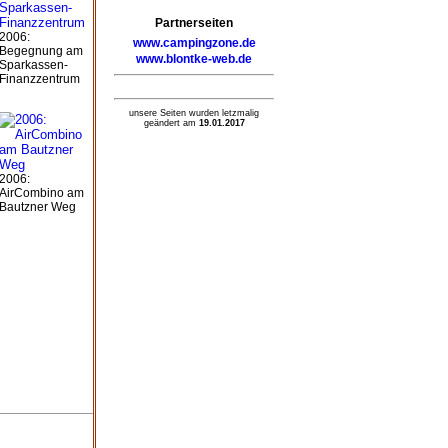
Partnerseiten
2006:
www.campingzone.de
Begegnung am
www.blontke-web.de
Sparkassen-
Finanzzentrum
unsere Seiten wurden letzmalig
geändert am
19.01.2017
2006:
AirCombino am
Bautzner Weg