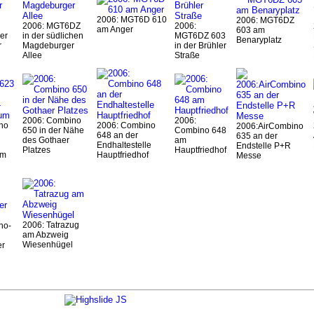
2006: MGT6D 610
2006: MGT6DZ
2006: MGT6DZ
2006:
am Anger
603 am
er
in der südlichen
MGT6DZ 603
Benaryplatz
r
Magdeburger
in der Brühler
Allee
Straße
2006: Combino
2006:
no
2006: Combino
2006:AirCombino
650 in der Nähe
Combino 648
648 an der
635 an der
des Gothaer
am
Endhaltestelle
Endstelle P+R
Platzes
Hauptfriedhof
um
Hauptfriedhof
Messe
2006: Tatrazug
no-
am Abzweig
Wiesenhügel
er