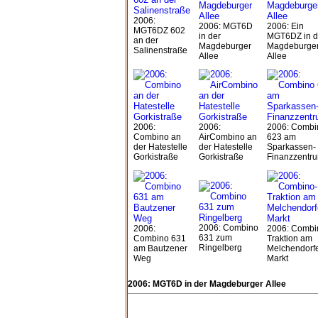
2006:
2006: MGT6D
2006: Ein
MGT6DZ 602
in der
MGT6DZ in d
an der
Magdeburger
Magdeburge
Salinenstraße
Allee
Allee
2006:
2006:
2006: Combi
Combino an
AirCombino an
623 am
der Hatestelle
der Hatestelle
Sparkassen-
Gorkistraße
Gorkistraße
Finanzzentr
2006: Combino
2006:
2006: Combi
631 zum
Combino 631
Traktion am
Ringelberg
am Bautzener
Melchendorf
Weg
Markt
2006: MGT6D in der Magdeburger Allee