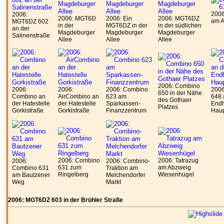
200
2006:
2006: MGT6D
2006: Ein
2006: MGT6DZ
am A
MGT6DZ 602
in der
MGT6DZ in der
in der südlichen
an der
Magdeburger
Magdeburger
Magdeburger
Salinenstraße
Allee
Allee
Allee
2006: Combino
2006:
2006:
2006: Combino
2006
650 in der Nähe
Combino an
AirCombino an
623 am
648 
des Gothaer
der Hatestelle
der Hatestelle
Sparkassen-
Endh
Platzes
Gorkistraße
Gorkistraße
Finanzzentrum
Haup
2006: Combino
2006: Tatrazug
2006:
2006: Combino-
631 zum
am Abzweig
Combino 631
Traktion am
Ringelberg
Wiesenhügel
am Bautzener
Melchendorfer
Weg
Markt
2006: MGT6DZ 603 in der Brühler Straße