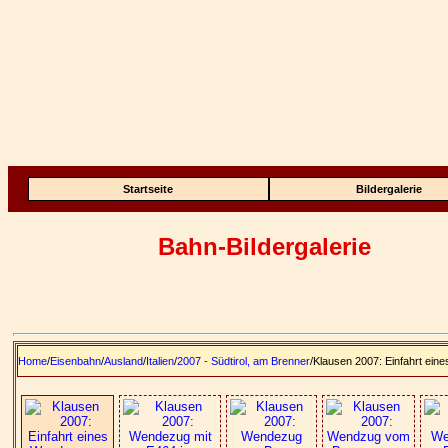
Startseite
Bildergalerie
Bahn-Bildergalerie
Home
/
Eisenbahn
/
Ausland
/
Italien
/
2007 - Südtirol, am Brenner
/Klausen 2007: Einfahrt ei