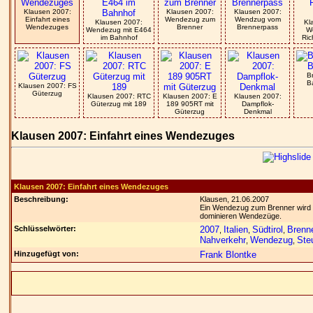
Klausen 2007:
Klausen 2007:
Klausen 2007:
Einfahrt eines
Wendezug zum
Wendzug vom
Klausen 2007:
Kl
Wendezuges
Brenner
Brennerpass
Wendezug mit E464
W
im Bahnhof
Ric
B
B
Klausen 2007: FS
Güterzug
Klausen 2007: RTC
Klausen 2007: E
Klausen 2007:
Güterzug mit 189
189 905RT mit
Dampflok-
Güterzug
Denkmal
Klausen 2007: Einfahrt eines Wendezuges
Klausen 2007: Einfahrt eines Wendezuges
Beschreibung:
Klausen, 21.06.2007
Ein Wendezug zum Brenner wird 
dominieren Wendezüge.
Schlüsselwörter:
2007
Italien
Südtirol
Brenn
,
,
,
Nahverkehr
Wendezug
Ste
,
,
Hinzugefügt von:
Frank Blontke