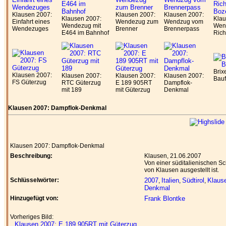
Klausen 2007:
Klausen 2007:
Klausen 2007:
Klausen 2007:
Klau
Einfahrt eines
Wendezug zum
Wendzug vom
Wendezug mit
Wen
Wendezuges
Brenner
Brennerpass
E464 im Bahnhof
Rich
Brix
Klausen 2007:
Klausen 2007:
Klausen 2007:
Klausen 2007:
Bau
FS Güterzug
RTC Güterzug
E 189 905RT
Dampflok-
mit 189
mit Güterzug
Denkmal
Klausen 2007: Dampflok-Denkmal
Klausen 2007: Dampflok-Denkmal
Beschreibung:
Klausen, 21.06.2007
Von einer süditalienischen 
von Klausen ausgestellt ist.
Schlüsselwörter:
2007
Italien
Südtirol
Klaus
,
,
,
Denkmal
Hinzugefügt von:
Frank Blontke
Vorheriges Bild:
Klausen 2007: E 189 905RT mit Güterzug