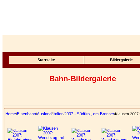
Startseite
Bildergalerie
Bahn-Bildergalerie
Home
Eisenbahn
Ausland
Italien
2007 - Südtirol, am Brenner
/
/
/
/
/Klausen 2007