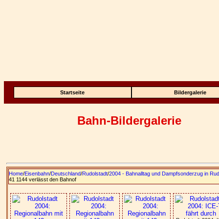
Startseite
Bildergalerie
Bahn-Bildergalerie
Home
/
Eisenbahn
/
Deutschland
/
Rudolstadt
/
2004 - Bahnalltag und Dampfsonderzug in Rud
41 1144 verlässt den Bahnof