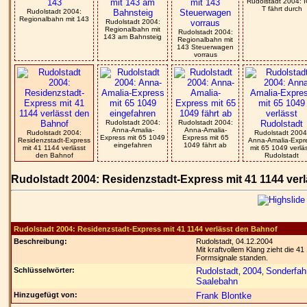
Rudolstadt 2004: I
T fährt durch
Rudolstadt 2004:
Regionalbahn mit 143
Rudolstadt 2004:
Regionalbahn mit
Rudolstadt 2004:
143 am Bahnsteig
Regionalbahn mit
143 Steuerwagen
vorraus
Rudolstadt 2004:
Rudolstadt 2004:
Anna-Amalia-
Anna-Amalia-
Rudolstadt 2004:
Rudolstadt 2004
Express mit 65 1049
Express mit 65
Residenzstadt-Express
Anna-Amalia-Expr
eingefahren
1049 fährt ab
mit 41 1144 verlässt
mit 65 1049 verlä
den Bahnof
Rudolstadt
Rudolstadt 2004: Residenzstadt-Express mit 41 1144 ver
Rudolstadt 2004: Residenzstadt-Express mit 41 1144 verlässt den Bahnof
Beschreibung:
Rudolstadt, 04.12.2004
Mit kraftvollem Klang zieht die 4
Formsignale standen.
Schlüsselwörter:
Rudolstadt
2004
Sonderfah
,
,
Saalebahn
Hinzugefügt von:
Frank Blontke