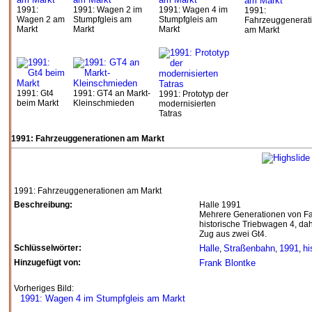
1991:
1991: Wagen 2 im
1991: Wagen 4 im
1991:
Wagen 2 am
Stumpfgleis am
Stumpfgleis am
Fahrzeuggenerat
Markt
Markt
Markt
am Markt
1991: Gt4
1991: GT4 an Markt-
1991: Prototyp der
beim Markt
Kleinschmieden
modernisierten
Tatras
1991: Fahrzeuggenerationen am Markt
1991: Fahrzeuggenerationen am Markt
Beschreibung:
Halle 1991
Mehrere Generationen von Fah
historische Triebwagen 4, da
Zug aus zwei Gt4.
Schlüsselwörter:
Halle
Straßenbahn
1991
hi
,
,
,
Hinzugefügt von:
Frank Blontke
Vorheriges Bild:
1991: Wagen 4 im Stumpfgleis am Markt