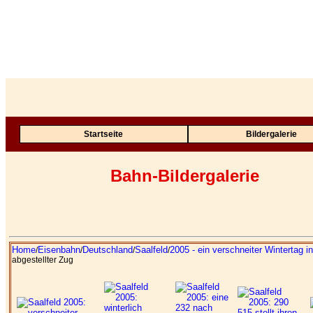
Startseite
Bildergalerie
Bahn-Bildergalerie
Home
Eisenbahn
Deutschland
Saalfeld
2005 - ein verschneiter Wintertag in
/
/
/
/
abgestellter Zug