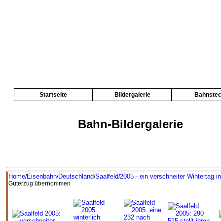
Startseite
Bildergalerie
Bahnste
Bahn-Bildergalerie
Home
Eisenbahn
Deutschland
Saalfeld
2005 - ein verschneiter Wintertag in
/
/
/
/
Güterzug übernommen