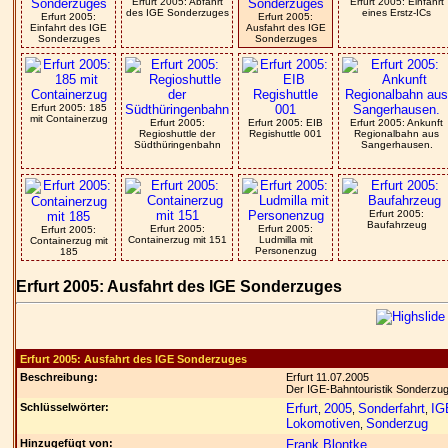
Erfurt 2005: Abfahrt
Erfurt 2005: Einfahrt
des IGE Sonderzuges
eines Erstz-ICs
Erfurt 2005:
Erfurt 2005:
Einfahrt des IGE
Ausfahrt des IGE
Sonderzuges
Sonderzuges
Erfurt 2005: 185
mit Containerzug
Erfurt 2005:
Erfurt 2005: EIB
Erfurt 2005: Ankunft
Regioshuttle der
Regishuttle 001
Regionalbahn aus
Südthüringenbahn
Sangerhausen.
Erfurt 2005:
Baufahrzeug
Erfurt 2005:
Erfurt 2005:
Erfurt 2005:
Containerzug mit 151
Ludmilla mit
Containerzug mit
Personenzug
185
Erfurt 2005: Ausfahrt des IGE Sonderzuges
Erfurt 2005: Ausfahrt des IGE Sonderzuges
Beschreibung:
Erfurt 11.07.2005
Der IGE-Bahntouristik Sonderzug 
Schlüsselwörter:
Erfurt
2005
Sonderfahrt
IG
,
,
,
Lokomotiven
Sonderzug
,
Hinzugefügt von:
Frank Blontke