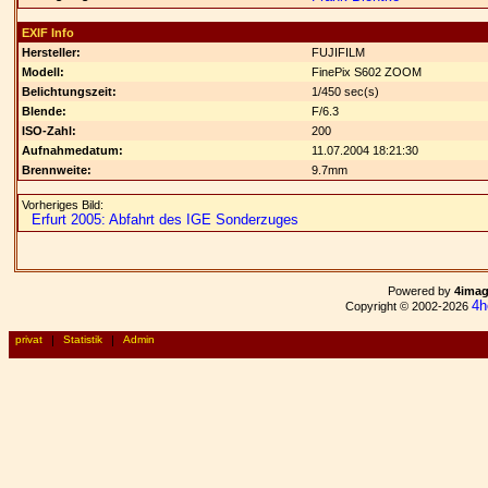
EXIF Info
Hersteller:
FUJIFILM
Modell:
FinePix S602 ZOOM
Belichtungszeit:
1/450 sec(s)
Blende:
F/6.3
ISO-Zahl:
200
Aufnahmedatum:
11.07.2004 18:21:30
Brennweite:
9.7mm
Vorheriges Bild:
Erfurt 2005: Abfahrt des IGE Sonderzuges
Powered by
4ima
4h
Copyright © 2002-2026
privat
|
Statistik
|
Admin