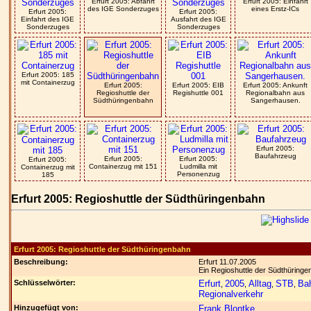
Erfurt 2005: Abfahrt
Erfurt 2005: Einfahrt
des IGE Sonderzuges
eines Erstz-ICs
Erfurt 2005:
Erfurt 2005:
Einfahrt des IGE
Ausfahrt des IGE
Sonderzuges
Sonderzuges
Erfurt 2005: 185
mit Containerzug
Erfurt 2005:
Erfurt 2005: EIB
Erfurt 2005: Ankunft
Regioshuttle der
Regishuttle 001
Regionalbahn aus
Südthüringenbahn
Sangerhausen.
Erfurt 2005:
Baufahrzeug
Erfurt 2005:
Erfurt 2005:
Erfurt 2005:
Containerzug mit 151
Ludmilla mit
Containerzug mit
Personenzug
185
Erfurt 2005: Regioshuttle der Südthüringenbahn
Erfurt 2005: Regioshuttle der Südthüringenbahn
Beschreibung:
Erfurt 11.07.2005
Ein Regioshuttle der Südthüring
Schlüsselwörter:
Erfurt
2005
Alltag
STB
Ba
,
,
,
,
Regionalverkehr
Hinzugefügt von:
Frank Blontke