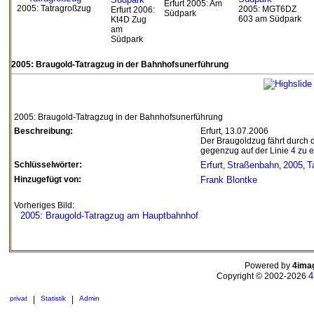
Erfurt 2005: Am
2005: Tatragroßzug
2005: MGT6DZ
Erfurt 2006:
Südpark
603 am Südpark
Kt4D Zug
am
Südpark
2005: Braugold-Tatragzug in der Bahnhofsunerführung
2005: Braugold-Tatragzug in der Bahnhofsunerführung
Beschreibung:
Erfurt, 13.07.2006
Der Braugoldzug fährt durch d
gegenzug auf der Linie 4 zu 
Schlüsselwörter:
Erfurt
Straßenbahn
2005
T
,
,
,
Hinzugefügt von:
Frank Blontke
Vorheriges Bild:
2005: Braugold-Tatragzug am Hauptbahnhof
Powered by
4ima
4
Copyright © 2002-2026
privat
|
Statistik
|
Admin