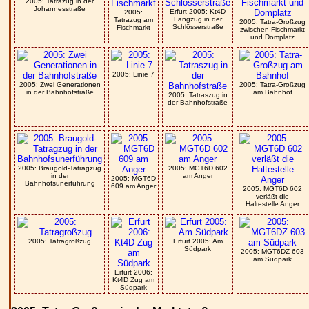
2005: Tatrazug in der
Johannesstraße
Erfurt 2005: Kt4D
2005:
Langzug in der
Tatrazug am
2005: Tatra-Großzug
Schlösserstraße
Fischmarkt
zwischen Fischmarkt
und Domplatz
2005: Linie 7
2005: Zwei Generationen
2005: Tatra-Großzug
in der Bahnhofstraße
am Bahnhof
2005: Tatraszug in
der Bahnhofstraße
2005: Braugold-Tatragzug
2005: MGT6D 602
in der
am Anger
2005: MGT6D
Bahnhofsunerführung
609 am Anger
2005: MGT6D 602
verläßt die
Haltestelle Anger
2005: Tatragroßzug
Erfurt 2005: Am
Südpark
2005: MGT6DZ 603
am Südpark
Erfurt 2006:
Kt4D Zug am
Südpark