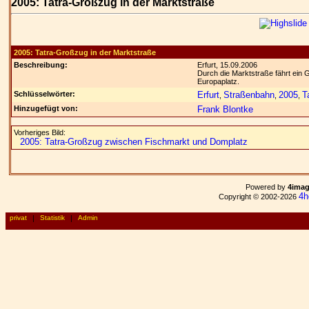
2005: Tatra-Großzug in der Marktstraße
2005: Tatra-Großzug in der Marktstraße
Beschreibung:
Erfurt, 15.09.2006
Durch die Marktstraße fährt ein 
Europaplatz.
Schlüsselwörter:
Erfurt
Straßenbahn
2005
T
,
,
,
Hinzugefügt von:
Frank Blontke
Vorheriges Bild:
2005: Tatra-Großzug zwischen Fischmarkt und Domplatz
Powered by
4ima
4h
Copyright © 2002-2026
privat
|
Statistik
|
Admin