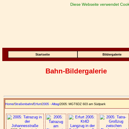
Diese Webseite verwendet Cook
Startseite
Bildergalerie
Bahn-Bildergalerie
Home
/
Straßenbahn
/
Erfurt
/
2005 - Alltag
/2005: MGT6DZ 603 am Südpark