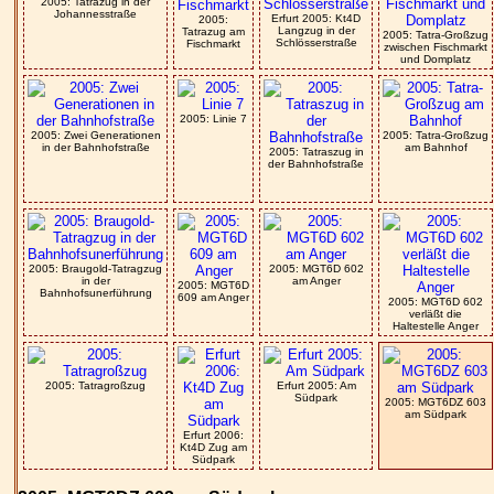
2005: Tatrazug in der
Johannesstraße
Erfurt 2005: Kt4D
2005:
Langzug in der
Tatrazug am
2005: Tatra-Großzug
Schlösserstraße
Fischmarkt
zwischen Fischmarkt
und Domplatz
2005: Linie 7
2005: Zwei Generationen
2005: Tatra-Großzug
in der Bahnhofstraße
am Bahnhof
2005: Tatraszug in
der Bahnhofstraße
2005: Braugold-Tatragzug
2005: MGT6D 602
in der
am Anger
2005: MGT6D
Bahnhofsunerführung
609 am Anger
2005: MGT6D 602
verläßt die
Haltestelle Anger
2005: Tatragroßzug
Erfurt 2005: Am
Südpark
2005: MGT6DZ 603
am Südpark
Erfurt 2006:
Kt4D Zug am
Südpark