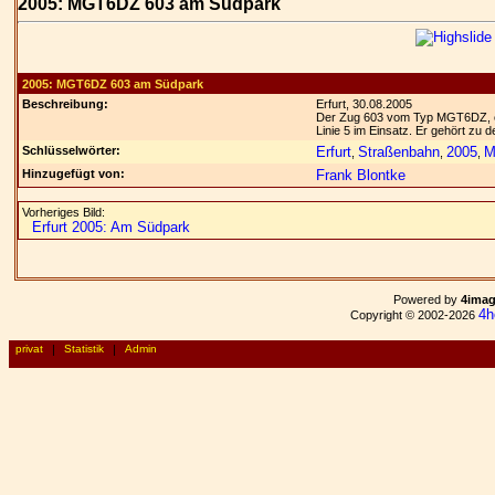
2005: MGT6DZ 603 am Südpark
2005: MGT6DZ 603 am Südpark
Beschreibung:
Erfurt, 30.08.2005
Der Zug 603 vom Typ MGT6DZ, ein
Linie 5 im Einsatz. Er gehört zu
Schlüsselwörter:
Erfurt
Straßenbahn
2005
M
,
,
,
Hinzugefügt von:
Frank Blontke
Vorheriges Bild:
Erfurt 2005: Am Südpark
Powered by
4ima
4h
Copyright © 2002-2026
privat
|
Statistik
|
Admin