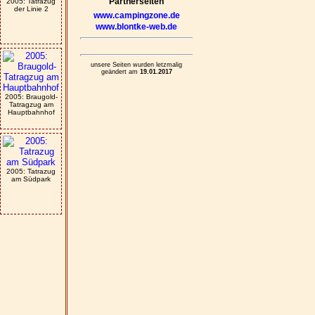
Partnerseiten
2005: Tatrazug
der Linie 2
www.campingzone.de
www.blontke-web.de
unsere Seiten wurden letzmalig
geändert am
19.01.2017
2005: Braugold-
Tatragzug am
Hauptbahnhof
2005: Tatrazug
am Südpark