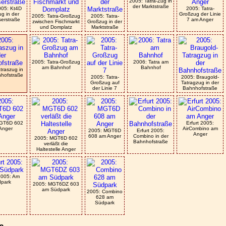
2005: Tatra-Zug in
der Marktstraße
2005: Kt4D
2005: Tatra-
g in der
Großzug der Linie
2005: Tatra-Großzug
2005: Tatra-
serstraße
7 am Anger
zwischen Fischmarkt
Großzug in der
und Domplatz
Marktstraße
2005: Tatra-Großzug
2006: Tatra am
am Bahnhof
Bahnhof
traszug in
hofstraße
2005: Tatra-
2005: Braugold-
Großzug auf
Tatragzug in der
der Linie 7
Bahnhofstraße
GT6D 602
Erfurt 2005:
Anger
AirCombino am
2005: MGT6D
Erfurt 2005:
Anger
608 am Anger
Combino in der
2005: MGT6D 602
Bahnhofstraße
verläßt die
Haltestelle Anger
 2005: Am
park
2005: MGT6DZ 603
am Südpark
2005: Combino
628 am
Südpark