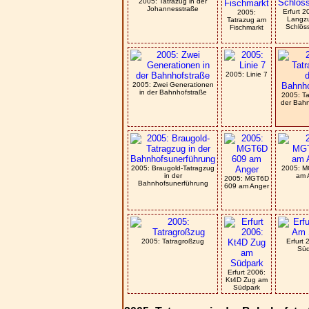
2005: Tatrazug in der
Johannesstraße
Erfurt 
2005:
Langzu
Tatrazug am
Schlös
Fischmarkt
2005: Linie 7
2005: Zwei Generationen
in der Bahnhofstraße
2005: Ta
der Bahn
2005: Braugold-Tatragzug
2005: M
in der
am 
2005: MGT6D
Bahnhofsunerführung
609 am Anger
2005: Tatragroßzug
Erfurt
Süd
Erfurt 2006:
Kt4D Zug am
Südpark